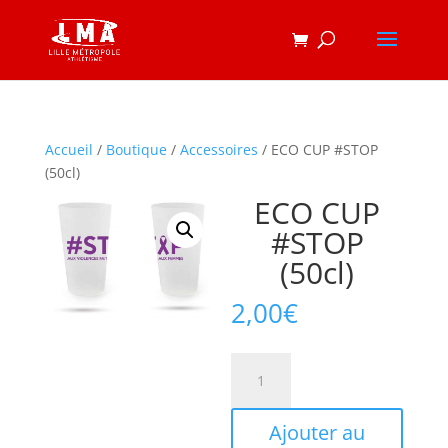
Accueil
/
Boutique
/
Accessoires
/ ECO CUP #STOP
(50cl)
ECO CUP
#STOP
(50cl)
2,00
€
quantité
de
ECO
Ajouter au
CUP